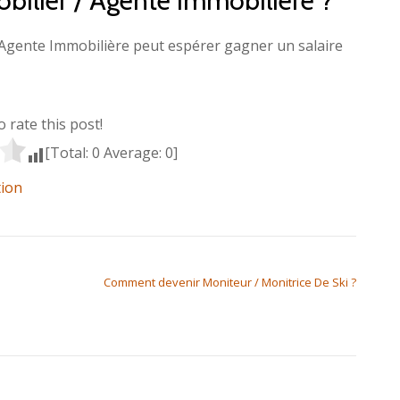
obilier / Agente Immobilière ?
 Agente Immobilière peut espérer gagner un salaire
to rate this post!
[Total:
0
Average:
0
]
tion
Comment devenir Moniteur / Monitrice De Ski ?