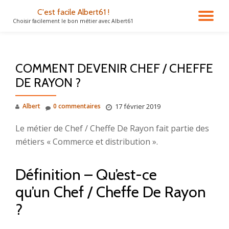
C'est facile Albert61 !
DÉ
Choisir facilement le bon métier avec Albert61
Aller
au
LA
contenu
COMMENT DEVENIR CHEF / CHEFFE
NA
DE RAYON ?
Albert
0 commentaires
17 février 2019
Le métier de Chef / Cheffe De Rayon fait partie des
métiers « Commerce et distribution ».
Définition – Qu’est-ce
qu’un Chef / Cheffe De Rayon
?