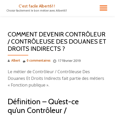
C'est facile Albert61 !
DÉ
Choisir facilement le bon métier avec Albert61
Aller
au
LA
contenu
COMMENT DEVENIR CONTRÔLEUR
NA
/ CONTRÔLEUSE DES DOUANES ET
DROITS INDIRECTS ?
Albert
0 commentaires
17 février 2019
Le métier de Contrôleur / Contrôleuse Des
Douanes Et Droits Indirects fait partie des métiers
« Fonction publique ».
Définition – Qu’est-ce
qu’un Contrôleur /