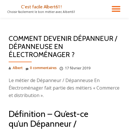
C'est facile Albert61 !
DÉ
Choisir facilement le bon métier avec Albert61
Aller
au
LA
contenu
COMMENT DEVENIR DÉPANNEUR /
NA
DÉPANNEUSE EN
ÉLECTROMÉNAGER ?
Albert
0 commentaires
17 février 2019
Le métier de Dépanneur / Dépanneuse En
Électroménager fait partie des métiers « Commerce
et distribution ».
Définition – Qu’est-ce
qu’un Dépanneur /