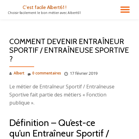
C'est facile Albert61 !
DÉ
Choisir facilement le bon métier avec Albert61
Aller
au
LA
contenu
COMMENT DEVENIR ENTRAÎNEUR
NA
SPORTIF / ENTRAÎNEUSE SPORTIVE
?
Albert
0 commentaires
17 février 2019
Le métier de Entraîneur Sportif / Entraîneuse
Sportive fait partie des métiers « Fonction
publique ».
Définition – Qu’est-ce
qu’un Entraîneur Sportif /