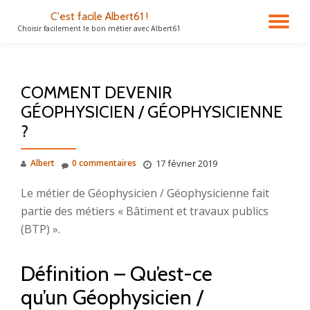
C'est facile Albert61 !
DÉ
Choisir facilement le bon métier avec Albert61
Aller
au
LA
contenu
COMMENT DEVENIR
NA
GÉOPHYSICIEN / GÉOPHYSICIENNE
?
Albert
0 commentaires
17 février 2019
Le métier de Géophysicien / Géophysicienne fait
partie des métiers « Bâtiment et travaux publics
(BTP) ».
Définition – Qu’est-ce
qu’un Géophysicien /