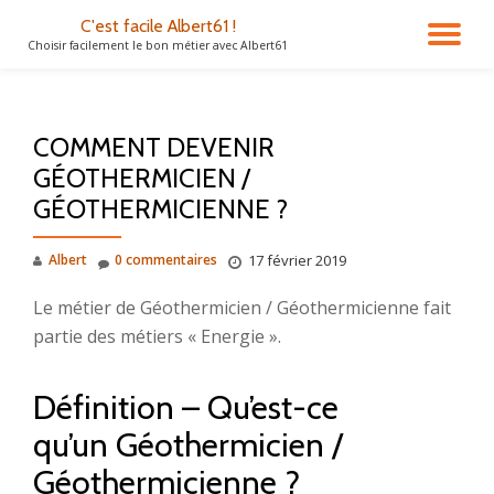
C'est facile Albert61 !
DÉ
Choisir facilement le bon métier avec Albert61
Aller
au
LA
contenu
COMMENT DEVENIR
NA
GÉOTHERMICIEN /
GÉOTHERMICIENNE ?
Albert
0 commentaires
17 février 2019
Le métier de Géothermicien / Géothermicienne fait
partie des métiers « Energie ».
Définition – Qu’est-ce
qu’un Géothermicien /
Géothermicienne ?