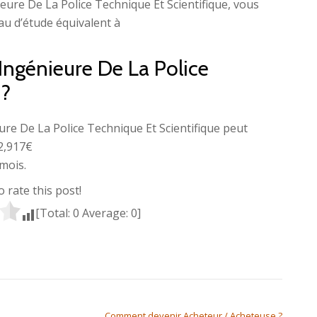
eure De La Police Technique Et Scientifique, vous
au d’étude équivalent à
/ Ingénieure De La Police
 ?
ure De La Police Technique Et Scientifique peut
2,917€
mois.
to rate this post!
[Total:
0
Average:
0
]
Comment devenir Acheteur / Acheteuse ?