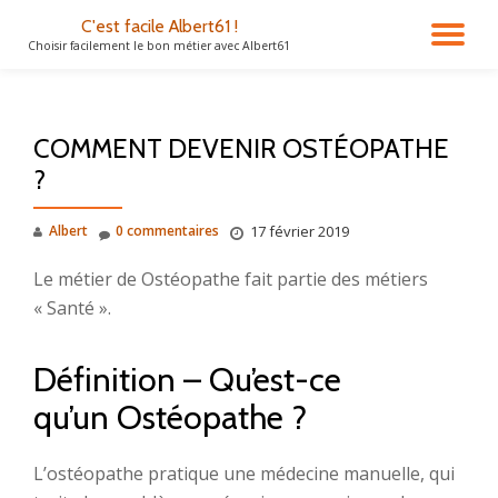
C'est facile Albert61 !
DÉ
Choisir facilement le bon métier avec Albert61
Aller
au
LA
contenu
COMMENT DEVENIR OSTÉOPATHE
NA
?
Albert
0 commentaires
17 février 2019
Le métier de Ostéopathe fait partie des métiers
« Santé ».
Définition – Qu’est-ce
qu’un Ostéopathe ?
L’ostéopathe pratique une médecine manuelle, qui