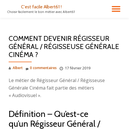
C'est facile Albert61 !
DÉ
Choisir facilement le bon métier avec Albert61
Aller
au
LA
contenu
COMMENT DEVENIR RÉGISSEUR
NA
GÉNÉRAL / RÉGISSEUSE GÉNÉRALE
CINÉMA ?
Albert
0 commentaires
17 février 2019
Le métier de Régisseur Général / Régisseuse
Générale Cinéma fait partie des métiers
« Audiovisuel ».
Définition – Qu’est-ce
qu’un Régisseur Général /