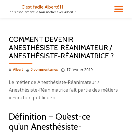
C'est facile Albert61 !
DÉ
Choisir facilement le bon métier avec Albert61
Aller
au
LA
contenu
COMMENT DEVENIR
NA
ANESTHÉSISTE-RÉANIMATEUR /
ANESTHÉSISTE-RÉANIMATRICE ?
Albert
0 commentaires
17 février 2019
Le métier de Anesthésiste-Réanimateur /
Anesthésiste-Réanimatrice fait partie des métiers
« Fonction publique ».
Définition – Qu’est-ce
qu’un Anesthésiste-