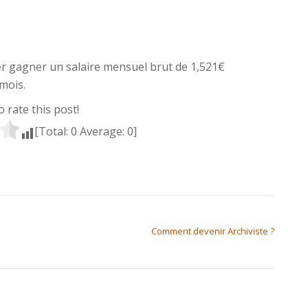
er gagner un salaire mensuel brut de 1,521€
mois.
to rate this post!
[Total:
0
Average:
0
]
Comment devenir Archiviste ?