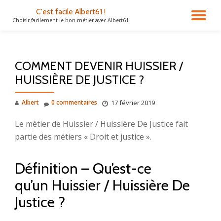
C'est facile Albert61 !
DÉ
Choisir facilement le bon métier avec Albert61
Aller
au
LA
contenu
COMMENT DEVENIR HUISSIER /
NA
HUISSIÈRE DE JUSTICE ?
Albert
0 commentaires
17 février 2019
Le métier de Huissier / Huissière De Justice fait
partie des métiers « Droit et justice ».
Définition – Qu’est-ce
qu’un Huissier / Huissière De
Justice ?