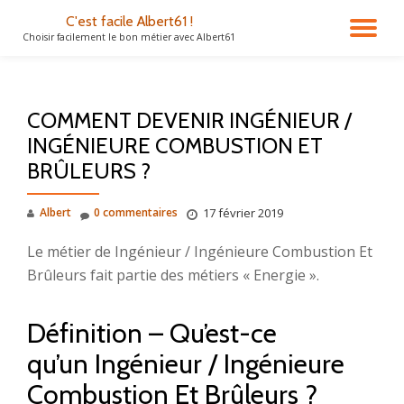
C'est facile Albert61 !
DÉ
Choisir facilement le bon métier avec Albert61
Aller
au
LA
contenu
COMMENT DEVENIR INGÉNIEUR /
NA
INGÉNIEURE COMBUSTION ET
BRÛLEURS ?
Albert
0 commentaires
17 février 2019
Le métier de Ingénieur / Ingénieure Combustion Et
Brûleurs fait partie des métiers « Energie ».
Définition – Qu’est-ce
qu’un Ingénieur / Ingénieure
Combustion Et Brûleurs ?