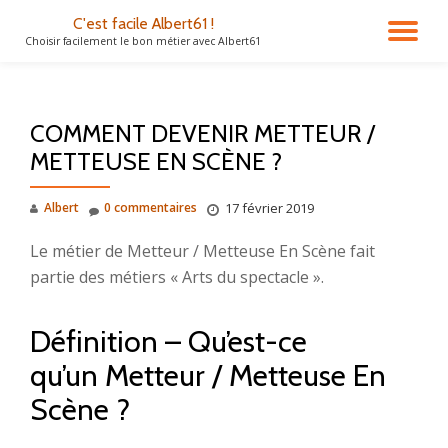
C'est facile Albert61 !
DÉ
Choisir facilement le bon métier avec Albert61
Aller
au
LA
contenu
COMMENT DEVENIR METTEUR /
NA
METTEUSE EN SCÈNE ?
Albert
0 commentaires
17 février 2019
Le métier de Metteur / Metteuse En Scène fait
partie des métiers « Arts du spectacle ».
Définition – Qu’est-ce
qu’un Metteur / Metteuse En
Scène ?