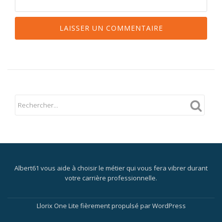
Albert61 vous aide à choisir le métier qui vous fera vibrer durant
votre carrière professionnelle.
Menu
secondaire
Llorix One Lite
fièrement propulsé par
WordPress