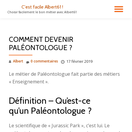
C'est facile Albert61 !
DÉ
Choisir facilement le bon métier avec Albert61
Aller
au
LA
contenu
COMMENT DEVENIR
NA
PALÉONTOLOGUE ?
Albert
0 commentaires
17 février 2019
Le métier de Paléontologue fait partie des métiers
« Enseignement ».
Définition – Qu’est-ce
qu’un Paléontologue ?
Le scientifique de « Jurassic Park », c’est lui. Le