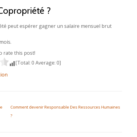
 Copropriété ?
iété peut espérer gagner un salaire mensuel brut
mois.
to rate this post!
[Total:
0
Average:
0
]
tion
De
Comment devenir Responsable Des Ressources Humaines
?