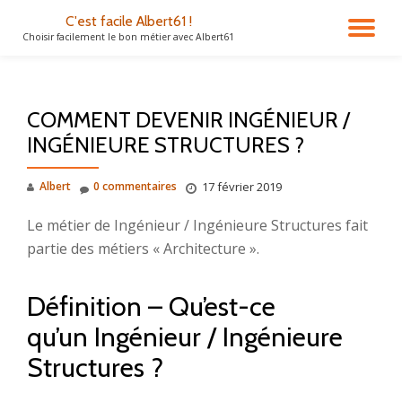
C'est facile Albert61 !
DÉ
Choisir facilement le bon métier avec Albert61
Aller
au
LA
contenu
COMMENT DEVENIR INGÉNIEUR /
NA
INGÉNIEURE STRUCTURES ?
Albert
0 commentaires
17 février 2019
Le métier de Ingénieur / Ingénieure Structures fait
partie des métiers « Architecture ».
Définition – Qu’est-ce
qu’un Ingénieur / Ingénieure
Structures ?