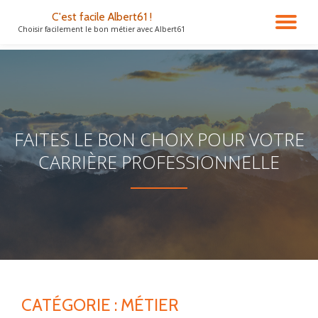
C'est facile Albert61 !
DÉ
Choisir facilement le bon métier avec Albert61
Aller
au
LA
contenu
NA
FAITES LE BON CHOIX POUR VOTRE
CARRIÈRE PROFESSIONNELLE
CATÉGORIE :
MÉTIER