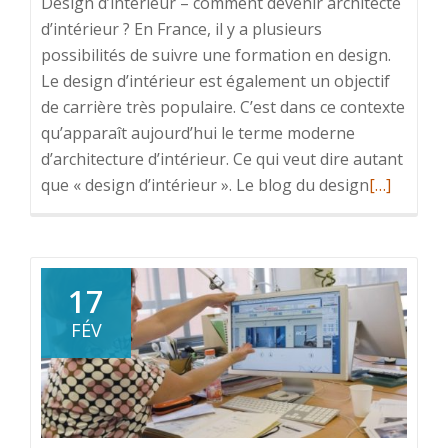
Design d’intérieur – comment devenir architecte
d’intérieur ? En France, il y a plusieurs
possibilités de suivre une formation en design.
Le design d’intérieur est également un objectif
de carrière très populaire. C’est dans ce contexte
qu’apparaît aujourd’hui le terme moderne
d’architecture d’intérieur. Ce qui veut dire autant
En
que « design d’intérieur ». Le blog du design
[…]
savoir
plus
surQuelle
qualités
17
pour
FÉV
devenir
un
bon
architecte
d’intérieur