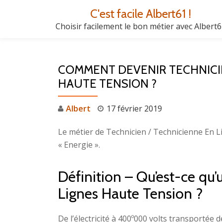
C'est facile Albert61 !
Aller
Choisir facilement le bon métier avec Albert
au
contenu
COMMENT DEVENIR TECHNICIE
HAUTE TENSION ?
Albert
17 février 2019
Le métier de Technicien / Technicienne En L
« Energie ».
Définition – Qu’est-ce qu
Lignes Haute Tension ?
De l’électricité à 400º000 volts transportée